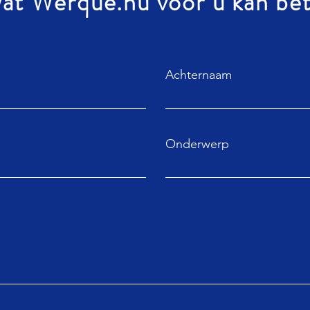
at Werque.nu voor u kan be
Achternaam
Onderwerp