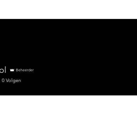
Abonnementen
Algemene voorwaarden
Nieuwsberich
ol
Beheerder
0
Volgen