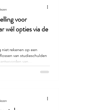
lezen
elling voor
r wél opties via de
 niet rekenen op een
 aflossen van studieschulden
t antwoorden van
s Van Oostenbruggen
Toch biedt de
mte om studiekosten fiscaal
ngezet. Studieschuld
arde? Bijna een derde van
studieschuld van € 20.000 of
lezen