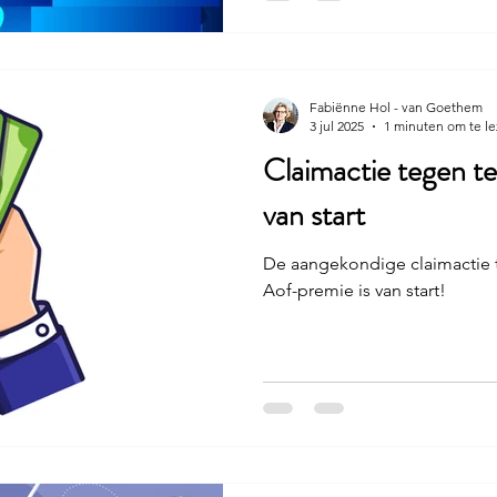
Fabiënne Hol - van Goethem
3 jul 2025
1 minuten om te l
Claimactie tegen t
van start
De aangekondige claimactie 
Aof-premie is van start!