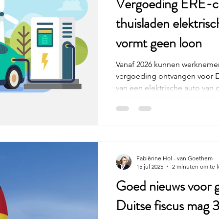
Vergoeding ERE-cer
thuisladen elektris
vormt geen loon
Vanaf 2026 kunnen werkneme
vergoeding ontvangen voor ERE
van een elektrische auto van 
geen loon, maar verlaagt mog
laadkosten. Werkgevers moe
laadvergoeding, onderbouwin
processen opnieuw fiscaal b
Fabiënne Hol - van Goethem
15 jul 2025
2 minuten om te 
Goed nieuws voor g
Duitse fiscus mag 