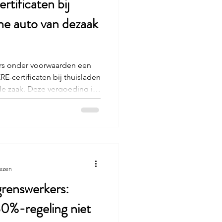
tificaten bij
che auto van dezaak
rs onder voorwaarden een
-certificaten bij thuisladen
de zaak. Deze vergoeding is
elijk de werkelijke
ten daarom hun
g en administratieve
eoordelen.
lezen
renswerkers:
30%-regeling niet