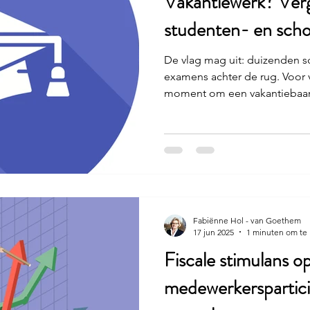
Vakantiewerk? Ver
studenten- en schol
De vlag mag uit: duizenden 
examens achter de rug. Voor v
moment om een vakantiebaan
werkgevers biedt dit kansen —
handjes, maar ook fiscaal. Me
scholierenregeling kan er na
op de loonheffingen. Wat is de studenten- en
scholierenregeling? De regel
het kalenderkwartaal als loont
van het werkel
Fabiënne Hol - van Goethem
17 jun 2025
1 minuten om te 
Fiscale stimulans o
medewerkersparticip