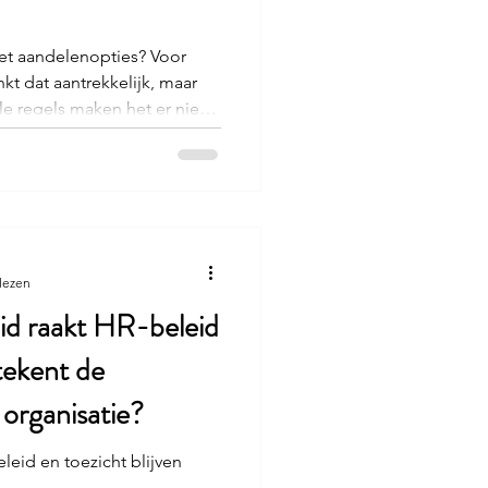
t aandelenopties? Voor
nkt dat aantrekkelijk, maar
e regels maken het er niet
gelijk verandering in: het
e regeling in de
participatie fiscaal
ale-ups hebben moeite om
 te houden. In andere landen
lezen
eid raakt HR-beleid
tekent de
 organisatie?
eleid en toezicht blijven