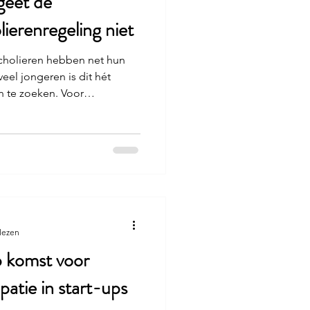
geet de
ierenregeling niet
scholieren hebben net hun
eel jongeren is dit hét
 te zoeken. Voor
 niet alleen qua extra
t de studenten- en
melijk flink bespaard worden
ing maakt het mogelijk om
ijdvak te gebruiken in plaats
lezen
p komst voor
atie in start-ups