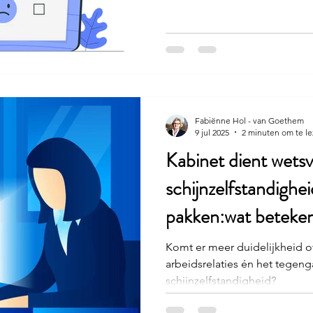
Fabiënne Hol - van Goethem
9 jul 2025
2 minuten om te l
Kabinet dient wetsv
schijnzelfstandighei
pakken:wat beteken
Komt er meer duidelijkheid ov
arbeidsrelaties én het tegen
schijnzelfstandigheid?