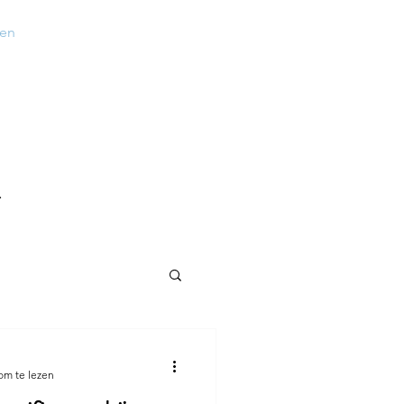
ten
Inloggen
.
om te lezen