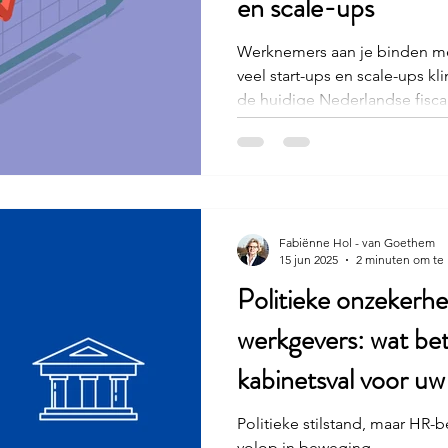
en scale-ups
Werknemers aan je binden me
veel start-ups en scale-ups kli
de huidige Nederlandse fiscal
eenvoudiger op. Daar komt mo
kabinet werkt aan een gericht
loonheffingen om medewerkers
aantrekkelijker te maken. Waarom deze regeling?
Nederlandse start-ups en sc
talent aan te trekken én vast
Fabiënne Hol - van Goethem
15 jun 2025
2 minuten om te 
zijn a
Politieke onzekerh
werkgevers: wat be
kabinetsval voor uw
Politieke stilstand, maar HR-b
volop in beweging