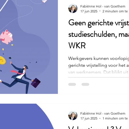
Fabiënne Hol - van Goethem
17 jun 2025
2 minuten om te 
Geen gerichte vrijst
studieschulden, maa
WKR
Werkgevers kunnen voorlopig
gerichte vrijstelling voor het
van werknemers. Dat blijkt ui
demissionair staatssecretari
(Financiën) op Kamervragen. 
werkkostenregeling (WKR) rui
vriendelijk te vergoeden – mits slim i
als secundaire arbeidsvoorwa
de studenten had in 2024 een 
Fabiënne Hol - van Goethem
17 jun 2025
1 minuten om te 
meer, ald