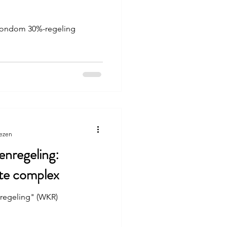
 rondom 30%-regeling
lezen
enregeling:
 te complex
nregeling" (WKR)