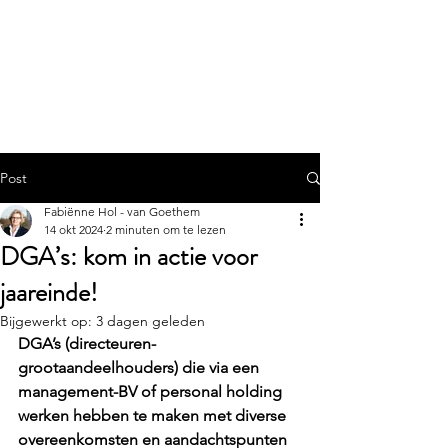
Werque.nu
Post
Fabiënne Hol - van Goethem
14 okt 2024
2 minuten om te lezen
DGA’s: kom in actie voor
jaareinde!
Bijgewerkt op:
3 dagen geleden
DGA’s (directeuren-
grootaandeelhouders) die via een 
management-BV of personal holding 
werken hebben te maken met diverse 
overeenkomsten en aandachtspunten 